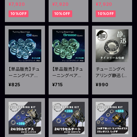
インローラー
インローラー
インローラー
¥7,920
¥7,920
¥7,920
シマノ用 ゴール
シマノ用 ダーク
シマノ用 モスグ
10%OFF
10%OFF
10%OFF
ド
ブラウン
リーン
【単品販売】チュ
【単品販売】チュ
チューニングベ
ーニングベアリ
ーニングベアリ
アリング静迅（タ
ング（オイル仕
ング（グリス仕
イコリール仕様）
¥825
¥715
¥990
様）
様）