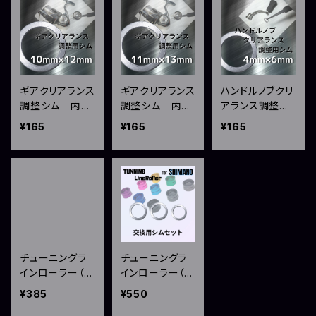
ギアクリアランス
ギアクリアランス
ハンドルノブクリ
調整シム 内径
調整シム 内径
アランス調整シ
10mm×外径12m
11mm×外径13m
ム 内径4mm×
¥165
¥165
¥165
m
m
外径6mm
チューニングラ
チューニングラ
インローラー（ダ
インローラー（シ
イワ用）シムセッ
マノ用）シムセッ
¥385
¥550
ト
ト