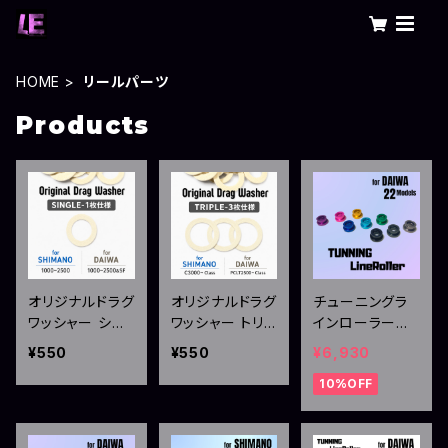
HOME
リールパーツ
Products
オリジナルドラグ
オリジナルドラグ
チューニングラ
ワッシャー シン
ワッシャー トリ
インローラー
グル仕様
プル仕様
ダイワ用（22イグ
¥550
¥550
¥6,930
ジスト系）
10%OFF