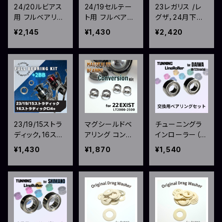
24/20ルビアス
24/19セルテー
23レガリス /レ
用 フルベアリン
ト用 フルベアリ
グザ，24月下美
グキット
ングキット
人X /エメラルダ
¥2,145
¥1,430
¥2,420
スX用 フルベア
リングキット
23/19/15ストラ
マグシールドベ
チューニングラ
ディック，16スト
アリング コンバ
インローラー（ダ
ラディックCi4
ージョンキット
イワ用）交換ベア
¥1,430
¥1,870
¥1,540
+用 フルベアリ
（22イグジスト
リング 2個セッ
ングキット
用）
ト