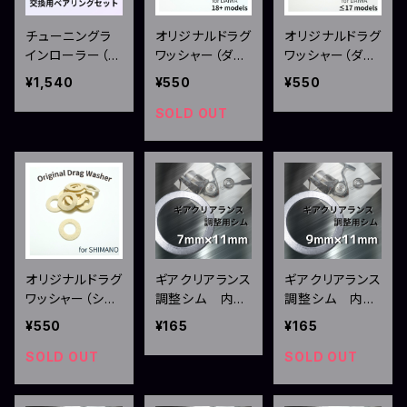
チューニングラ
オリジナルドラグ
オリジナルドラグ
インローラー（シ
ワッシャー（ダイ
ワッシャー（ダイ
マノ用）交換ベア
ワ18系～用）3枚
ワ～17系用）3枚
¥1,540
¥550
¥550
リング 2個セッ
セット
セット
ト
SOLD OUT
オリジナルドラグ
ギアクリアランス
ギアクリアランス
ワッシャー（シマ
調整シム 内径
調整シム 内径
ノ用）3枚セット
7mm×外径10m
9mm×外径11m
¥550
¥165
¥165
m
m
SOLD OUT
SOLD OUT