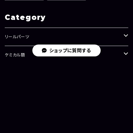
Category
リールパーツ
ショップに質問する
ラインローラー
ケミカル類
ラインローラー（シマノ用）
ドラグワッシャー
メンテナンスオイル
アクセサリー
ラインローラー（ダイワ用）
ベアリング
ドラググリス
アパレル/グッズ
キーワードから探す
シム/ワッシャー
ギアグリス
チューンドリール
その他
リール（新品）