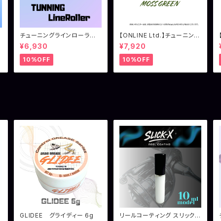
チューニングラインローラ
【ONLINE Ltd.】チューニング
ー ダイワ用（18イグジスト
ラインローラー シマノ用 モ
¥6,930
¥7,920
系）
スグリーン
10%OFF
10%OFF
GLIDEE グライディー 6g
リールコーティング スリックエ