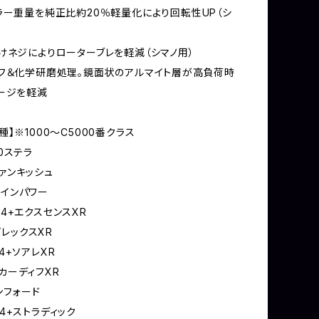
ラー重量を純正比約20％軽量化により回転性UP（シ
けネジによりローターブレを軽減（シマノ用）
フ＆化学研磨処理。鏡面状のアルマイト層が高負荷時
ージを軽減
】※1000～C5000番クラス
4/10ステラ
16ヴァンキッシュ
5ツインパワー
8CI4+エクスセンスXR
ンプレックスXR
CI4+ソアレXR
4+カーディフXR
ァンフォード
6CI4+ストラディック