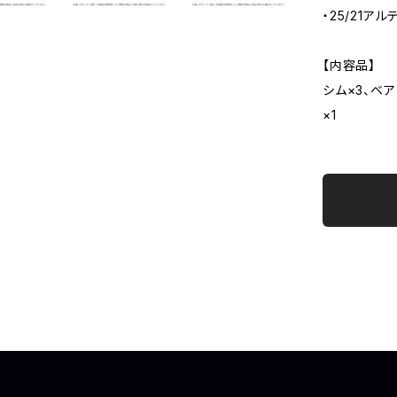
・25/21ア
【内容品】
シム×3、ベア
×1