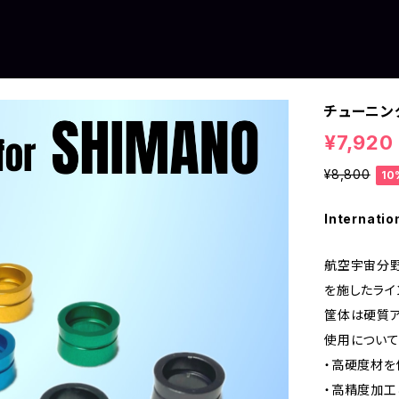
チューニン
¥7,920
¥8,800
10
Internatio
航空宇宙分
を施したライ
筐体は硬質ア
使用について
・高硬度材を
・高精度加工