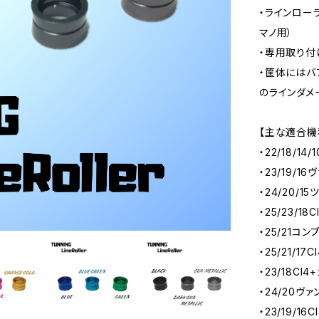
・ラインロー
マノ用）
・専用取り付
・筐体にはバ
のラインダメ
【主な適合機種
・22/18/1
・23/19/
・24/20/1
・25/23/1
・25/21コ
・25/21/17
・23/18CI
・24/20ヴ
・23/19/1