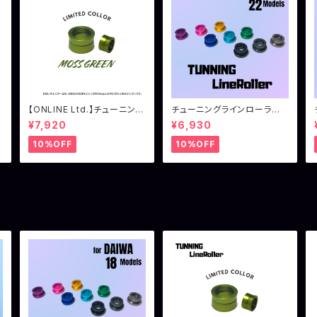
グ
【ONLINE Ltd.】チューニング
チューニングラインローラ
ラインローラー シマノ用 モ
ー ダイワ用（22イグジスト
¥7,920
¥6,930
スグリーン
系）
10%OFF
10%OFF