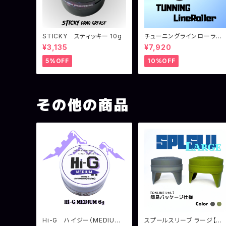
STICKY スティッキー 10g
チューニングラインローラ
ー シマノ用
¥3,135
¥7,920
5%OFF
10%OFF
その他の商品
Hi-G ハイジー（MEDIUM）
スプールスリーブ ラージ【簡