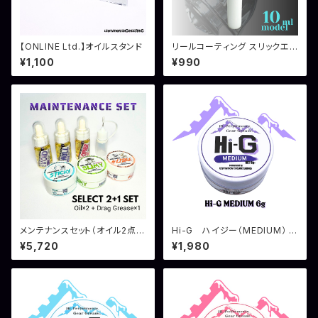
【ONLINE Ltd.】オイルスタンド
リールコーティング スリックエッ
クス 10ml
¥1,100
¥990
メンテナンスセット（オイル2点＋
Hi-G ハイジー（MEDIUM） 6
ドラググリス1点）
g
¥5,720
¥1,980