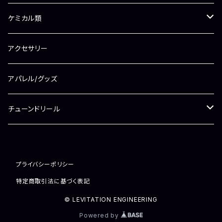
ラインローラー
ケミカル類
ラインローラー（シマノ用）
ドラグワッシャー
メンテナンスオイル
アクセサリー
ラインローラー（ダイワ用）
ベアリング
ドラググリス
アパレル/グッズ
シム/ワッシャー
ギアグリス
チューンドリール
その他
リール（新品）
プライバシーポリシー
リール（中古）
特定商取引法に基づく表記
© LEVITATION ENGINEERING
Powered by