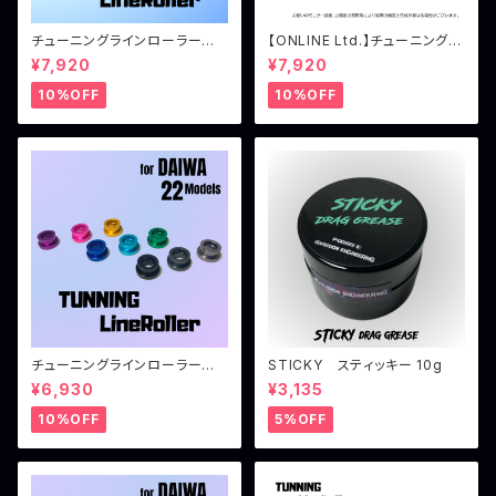
チューニングラインローラー
【ONLINE Ltd.】チューニングラ
シマノ用
インローラー シマノ用 ダーク
¥7,920
¥7,920
ブラウン
10%OFF
10%OFF
チューニングラインローラー
STICKY スティッキー 10g
ダイワ用（22イグジスト系）
¥6,930
¥3,135
10%OFF
5%OFF