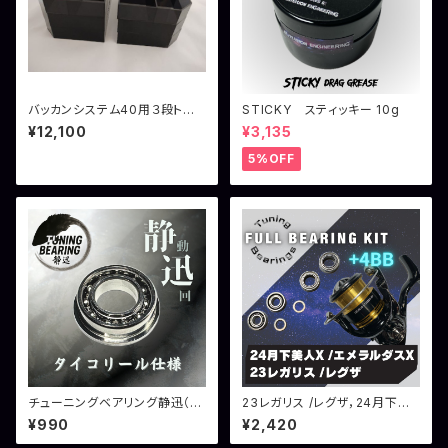
バッカンシステム40用３段トレ
STICKY スティッキー 10g
ー ６個セット
¥12,100
¥3,135
5%OFF
チューニングベアリング静迅（タ
23レガリス /レグザ，24月下美
イコリール仕様）
人X /エメラルダスX用 フルベア
¥990
¥2,420
リングキット