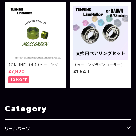
【ONLINE Ltd.】チューニングラ
チューニングラインローラー（ダ
インローラー シマノ用 モスグ
イワ用）交換ベアリング 2個セ
¥7,920
¥1,540
リーン
ット
10%OFF
Category
リールパーツ