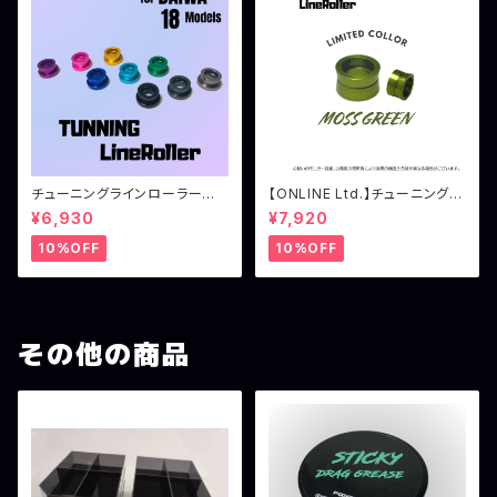
チューニングラインローラー
【ONLINE Ltd.】チューニングラ
ダイワ用（18イグジスト系）
インローラー シマノ用 モスグ
¥6,930
¥7,920
リーン
10%OFF
10%OFF
その他の商品