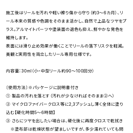
施工後はリールを汚れや軽い擦り傷から守り（約3〜6カ月）、リ
ール本来の質感や色調をそのまま活かし、自然で上品なツヤをプ
ラス。アルマイトパーツや塗装面の退色も抑え、鮮やかな発色を
維持します。
表面には滑り止め効果が働くことでリールの落下リスクを軽減。
美観と実用性を両立したリール専用仕様です。
内容量：30ml（小・中型リール約90～100回分）
〔使用方法〕※パッケージに説明書付き
① 製品の汚れを落とす（汚れが少なければそのまま②へ）
② マイクロファイバークロス等に2,3プッシュし薄く全体に塗り
込む【硬化時間5～6時間】
③ さらにツヤを出したい場合は、硬化後に再度クロスで乾拭き
※塗布部は乾燥状態が望ましいですが、多少濡れていても問