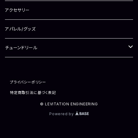
ラインローラー（シマノ用）
ドラグワッシャー
メンテナンスオイル
アクセサリー
ラインローラー（ダイワ用）
ベアリング
ドラググリス
アパレル/グッズ
シム/ワッシャー
ギアグリス
チューンドリール
その他
リール（新品）
プライバシーポリシー
リール（中古）
特定商取引法に基づく表記
© LEVITATION ENGINEERING
Powered by