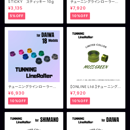
STICKY スティッキー 10g
チューニングラインローラー
シマノ用
¥3,135
¥7,920
5%OFF
10%OFF
チューニングラインローラー
【ONLINE Ltd.】チューニングラ
ダイワ用（18イグジスト系）
インローラー シマノ用 モスグ
¥6,930
¥7,920
リーン
10%OFF
10%OFF