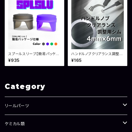
スプールスリーブ【簡易パッケー
ハンドルノブクリアランス調整シ
ジ】
ム 内径4mm×外径6mm
¥935
¥165
Category
リールパーツ
ラインローラー
ケミカル類